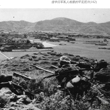
侵华日军私人相册的罕见照片
(
1
/
62
)
片