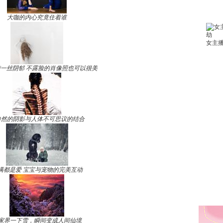
大咖的内心究竟住着谁
一丝阴郁 不露脸的肖像照也可以很美
自然的阴影与人体不可思议的结合
满都是爱 宝宝与宠物的完美互动
家界一下雪，瞬间变成人间仙境