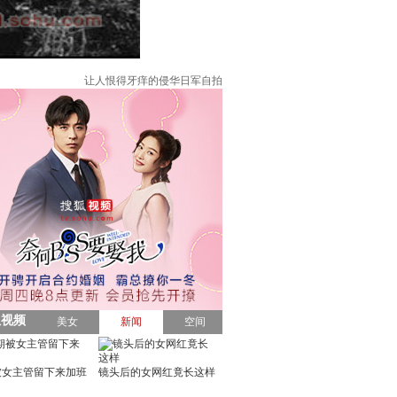
让人恨得牙痒的侵华日军自拍