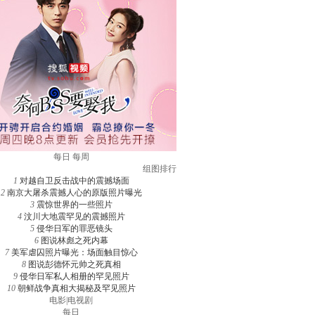
每日
每周
组图排行
1
对越自卫反击战中的震撼场面
2
南京大屠杀震撼人心的原版照片曝光
3
震惊世界的一些照片
4
汶川大地震罕见的震撼照片
5
侵华日军的罪恶镜头
6
图说林彪之死内幕
7
美军虐囚照片曝光：场面触目惊心
8
图说彭德怀元帅之死真相
9
侵华日军私人相册的罕见照片
10
朝鲜战争真相大揭秘及罕见照片
电影
|
电视剧
每日