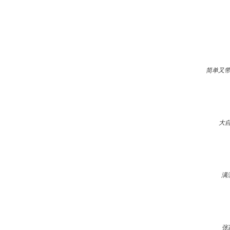
简单又带
大
满
张