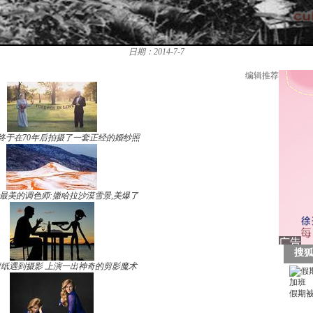
日期：2014-7-7
编辑推荐
终于在70年后拍摄了一套正经的婚纱照
最美的调色师:撒哈拉沙漠雪景,美爆了
纸遇到摄影 上演一出神奇的剪影魔术