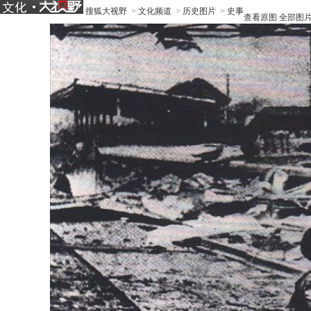
搜狐大视野
>
文化频道
>
历史图片
>
史事
查看原图
全部图