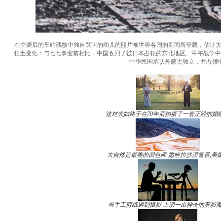
在空袭后的车站残骸中独自哭叫的幼儿的照片被世界各国的新闻所登载，估计
领土变化：与七七事变前相比，中国收回了被日本占领的东北地区、甲午战争中
中华民国承认外蒙古独立，并占领
这对夫妇终于在70年后拍摄了一套正经的婚
大自然是最美的调色师:撒哈拉沙漠雪景,美
当手工剪纸遇到摄影 上演一出神奇的剪影