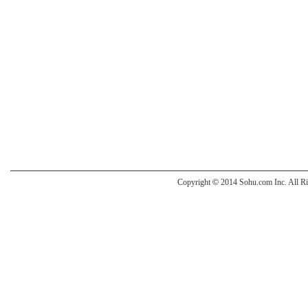
Copyright
©
2014 Sohu.com Inc. All