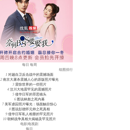
每日
每周
组图排行
1
对越自卫反击战中的震撼场面
2
南京大屠杀震撼人心的原版照片曝光
3
震惊世界的一些照片
4
汶川大地震罕见的震撼照片
5
侵华日军的罪恶镜头
6
图说林彪之死内幕
7
美军虐囚照片曝光：场面触目惊心
8
图说彭德怀元帅之死真相
9
侵华日军私人相册的罕见照片
10
朝鲜战争真相大揭秘及罕见照片
电影
|
电视剧
每日