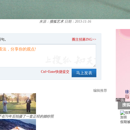
来源：
搜狐艺术
日期：2013-11-16
两句。
圈主招募ING>>
Ctrl+Enter快捷提交
编辑推荐
于在70年后拍摄了一套正经的婚纱照