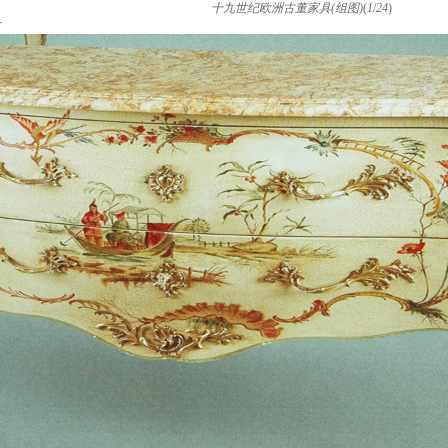
十九世纪欧洲古董家具(组图)
(
1
/
24
)
片