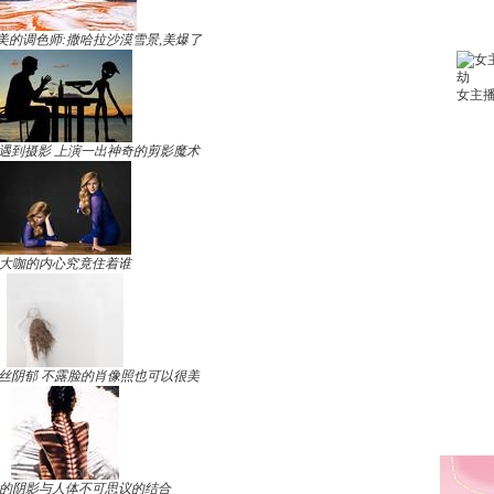
美的调色师:撒哈拉沙漠雪景,美爆了
遇到摄影 上演一出神奇的剪影魔术
大咖的内心究竟住着谁
丝阴郁 不露脸的肖像照也可以很美
的阴影与人体不可思议的结合