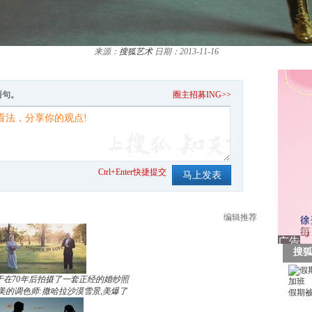
来源：
搜狐艺术
日期：2013-11-16
两句。
圈主招募ING>>
Ctrl+Enter快捷提交
编辑推荐
于在70年后拍摄了一套正经的婚纱照
美的调色师:撒哈拉沙漠雪景,美爆了