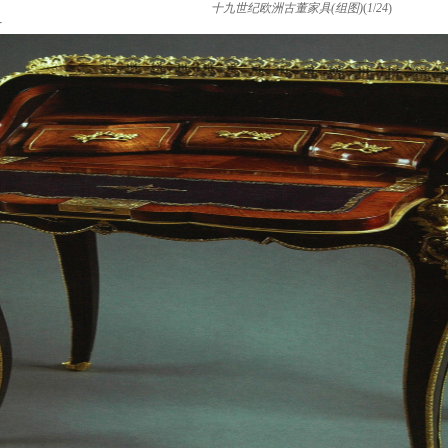
十九世纪欧洲古董家具(组图)
(
1
/
24
)
片