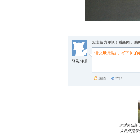
发表给力评论！看新闻，说
登录
/
注册
表情
辩论
这对夫妇终
大自然是最