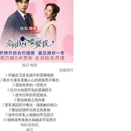
每日
每周
组图排行
1
对越自卫反击战中的震撼场面
2
南京大屠杀震撼人心的原版照片曝光
3
震惊世界的一些照片
4
汶川大地震罕见的震撼照片
5
侵华日军的罪恶镜头
6
图说林彪之死内幕
7
美军虐囚照片曝光：场面触目惊心
8
图说彭德怀元帅之死真相
9
侵华日军私人相册的罕见照片
10
朝鲜战争真相大揭秘及罕见照片
电影
|
电视剧
每日