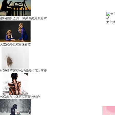
遇到摄影 上演一出神奇的剪影魔术
大咖的内心究竟住着谁
丝阴郁 不露脸的肖像照也可以很美
的阴影与人体不可思议的结合