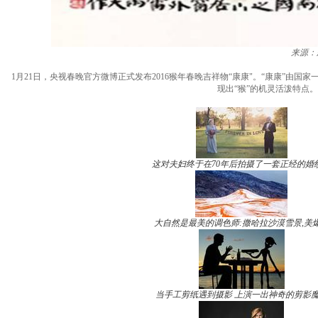
来源：
1月21日，央视春晚官方微博正式发布2016猴年春晚吉祥物“康康"。“康康”由
现出“猴”的机灵活泼特点
这对夫妇终于在70年后拍摄了一套正经的婚
大自然是最美的调色师:撒哈拉沙漠雪景,美
当手工剪纸遇到摄影 上演一出神奇的剪影