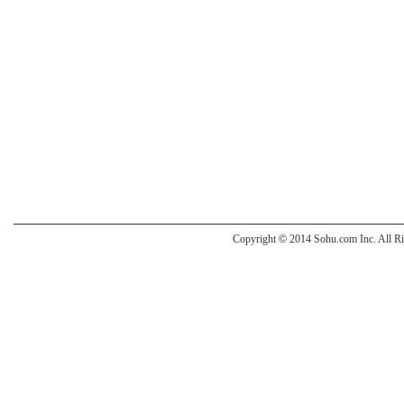
Copyright
©
2014 Sohu.com Inc. All