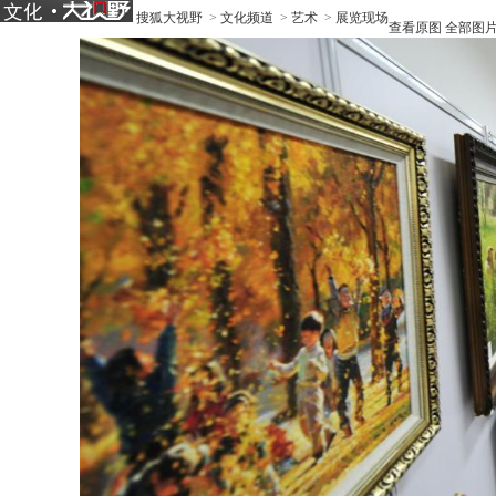
搜狐大视野
>
文化频道
>
艺术
>
展览现场
查看原图
全部图