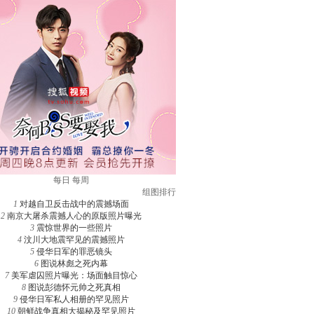
每日
每周
组图排行
1
对越自卫反击战中的震撼场面
2
南京大屠杀震撼人心的原版照片曝光
3
震惊世界的一些照片
4
汶川大地震罕见的震撼照片
5
侵华日军的罪恶镜头
6
图说林彪之死内幕
7
美军虐囚照片曝光：场面触目惊心
8
图说彭德怀元帅之死真相
9
侵华日军私人相册的罕见照片
10
朝鲜战争真相大揭秘及罕见照片