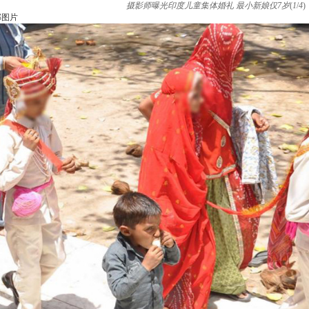
摄影师曝光印度儿童集体婚礼 最小新娘仅7岁
(
1
/
4
)
部图片