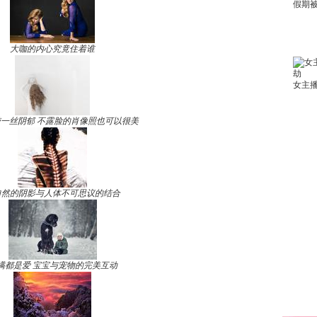
大咖的内心究竟住着谁
一丝阴郁 不露脸的肖像照也可以很美
自然的阴影与人体不可思议的结合
满都是爱 宝宝与宠物的完美互动