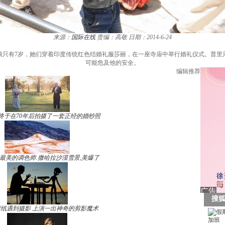
来源：
国际在线
责编：高敬
日期：2014-6-24
新娘只有7岁，她们穿着印度传统红色结婚礼服莎丽，在一座寺庙中举行婚礼仪式。普里
可能危及他的安全。
编辑推荐
终于在70年后拍摄了一套正经的婚纱照
最美的调色师:撒哈拉沙漠雪景,美爆了
纸遇到摄影 上演一出神奇的剪影魔术