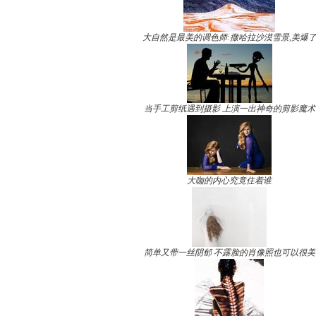
大自然是最美的调色师:撒哈拉沙漠雪景,美爆
当手工剪纸遇到摄影 上演一出神奇的剪影魔术
大咖的内心究竟住着谁
简单又带一丝阴郁 不露脸的肖像照也可以很美