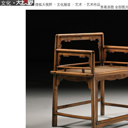
搜狐大视野
>
文化频道
>
艺术
>
艺术作品
查看原图
全部图