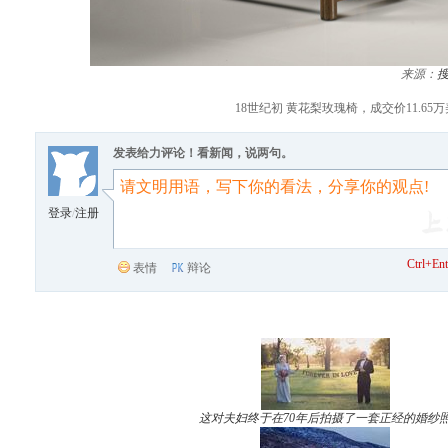
来源：
18世纪初 黄花梨玫瑰椅，成交价11.65万
发表给力评论！看新闻，说两句。
登录
/
注册
Ctrl+
表情
辩论
这对夫妇终于在70年后拍摄了一套正经的婚纱