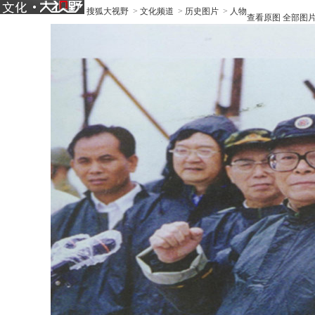
搜狐大视野
>
文化频道
>
历史图片
>
人物
查看原图
全部图