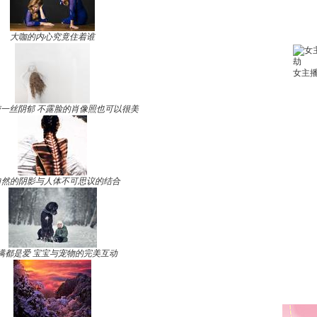
大咖的内心究竟住着谁
一丝阴郁 不露脸的肖像照也可以很美
自然的阴影与人体不可思议的结合
满都是爱 宝宝与宠物的完美互动