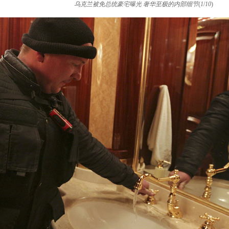
乌克兰被免总统豪宅曝光 奢华至极的内部细节
(
1
/
10
)