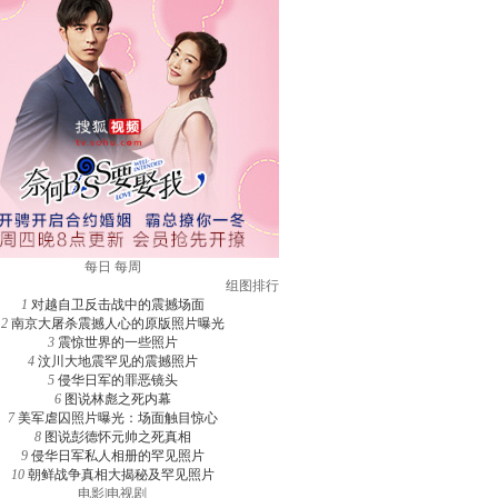
每日
每周
组图排行
1
对越自卫反击战中的震撼场面
2
南京大屠杀震撼人心的原版照片曝光
3
震惊世界的一些照片
4
汶川大地震罕见的震撼照片
5
侵华日军的罪恶镜头
6
图说林彪之死内幕
7
美军虐囚照片曝光：场面触目惊心
8
图说彭德怀元帅之死真相
9
侵华日军私人相册的罕见照片
10
朝鲜战争真相大揭秘及罕见照片
电影
|
电视剧