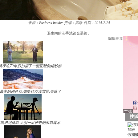
来源：
Business insider
责编：高敬
日期：2014-2-24
卫生间的洗手池镀金装饰。
编辑推荐
终于在70年后拍摄了一套正经的婚纱照
最美的调色师:撒哈拉沙漠雪景,美爆了
纸遇到摄影 上演一出神奇的剪影魔术