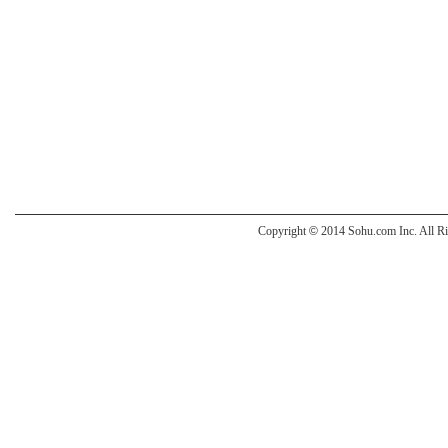
Copyright
©
2014 Sohu.com Inc. All