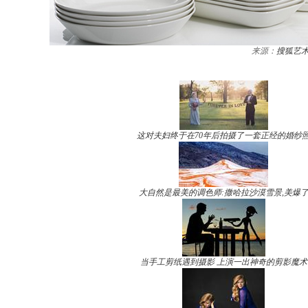
来源：
搜狐艺
这对夫妇终于在70年后拍摄了一套正经的婚纱
大自然是最美的调色师:撒哈拉沙漠雪景,美爆
当手工剪纸遇到摄影 上演一出神奇的剪影魔术