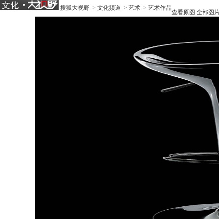
搜狐大视野
>
文化频道
>
艺术
>
艺术作品
查看原图
全部图