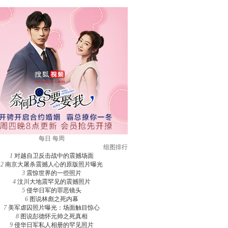
每日
每周
组图排行
1
对越自卫反击战中的震撼场面
2
南京大屠杀震撼人心的原版照片曝光
3
震惊世界的一些照片
4
汶川大地震罕见的震撼照片
5
侵华日军的罪恶镜头
6
图说林彪之死内幕
7
美军虐囚照片曝光：场面触目惊心
8
图说彭德怀元帅之死真相
9
侵华日军私人相册的罕见照片