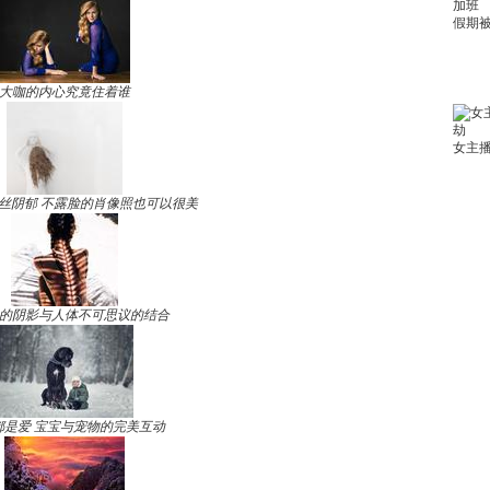
大咖的内心究竟住着谁
丝阴郁 不露脸的肖像照也可以很美
的阴影与人体不可思议的结合
都是爱 宝宝与宠物的完美互动