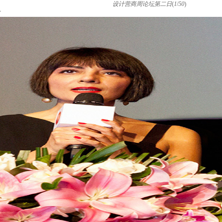
设计营商周论坛第二日
(
1
/
50
)
片