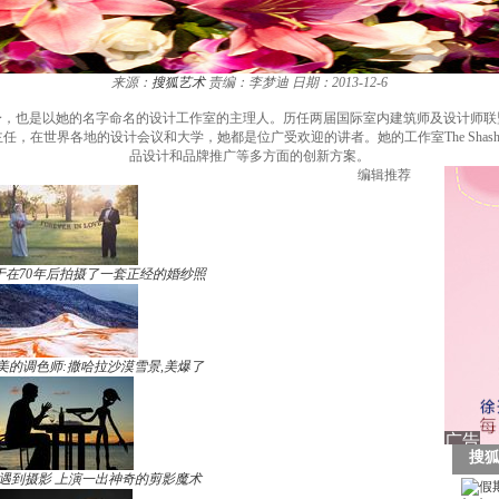
来源：
搜狐艺术
责编：李梦迪
日期：2013-12-6
作家於一身，也是以她的名字命名的设计工作室的主理人。历任两届国际室内建筑师及设计
世界各地的设计会议和大学，她都是位广受欢迎的讲者。她的工作室The Shashi Caan
品设计和品牌推广等多方面的创新方案。
编辑推荐
于在70年后拍摄了一套正经的婚纱照
美的调色师:撒哈拉沙漠雪景,美爆了
遇到摄影 上演一出神奇的剪影魔术