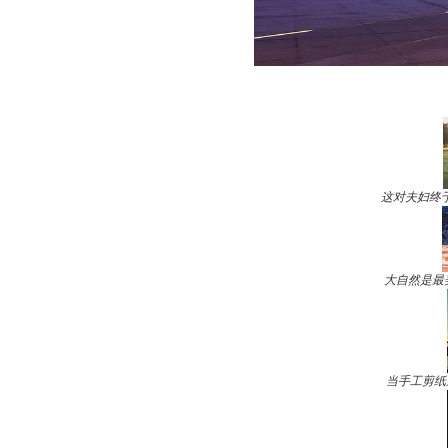
这对夫妇终
大自然是最
当手工剪纸