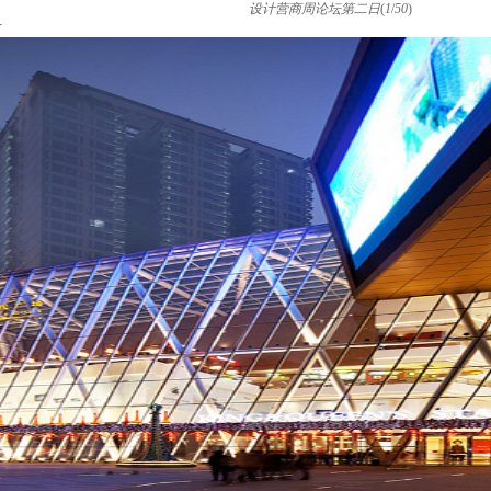
设计营商周论坛第二日
(
1
/
50
)
片