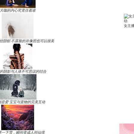
大咖的内心究竟住着谁
丝阴郁 不露脸的肖像照也可以很美
的阴影与人体不可思议的结合
都是爱 宝宝与宠物的完美互动
界一下雪，瞬间变成人间仙境