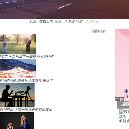
来源：
搜狐艺术
责编：李梦迪
日期：2013-12-6
编辑推荐
于在70年后拍摄了一套正经的婚纱照
美的调色师:撒哈拉沙漠雪景,美爆了
遇到摄影 上演一出神奇的剪影魔术