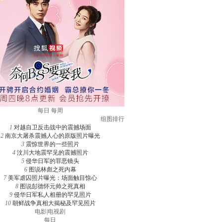
每日
每周
组图排行
1
对越自卫反击战中的震撼场面
2
南京大屠杀震撼人心的原版照片曝光
3
震惊世界的一些照片
4
汶川大地震罕见的震撼照片
5
侵华日军的罪恶镜头
6
图说林彪之死内幕
7
美军虐囚照片曝光：场面触目惊心
8
图说彭德怀元帅之死真相
9
侵华日军私人相册的罕见照片
10
朝鲜战争真相大揭秘及罕见照片
电影
|
电视剧
每日